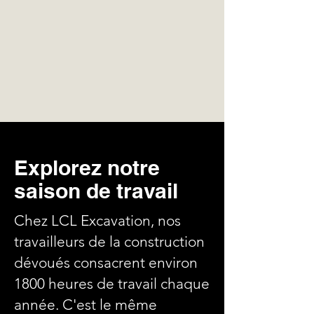
Nous sommes là pour vous guider
dans votre parcours de
Explorez notre
développement professionnel.
saison de travail
Découvrez différents rôles,
qualifications, compétences et
Chez LCL Excavation, nos
bien plus encore. Faites des choix
travailleurs de la construction
de carrière éclairés avec nous.
dévoués consacrent environ
1800 heures de travail chaque
année. C'est le même