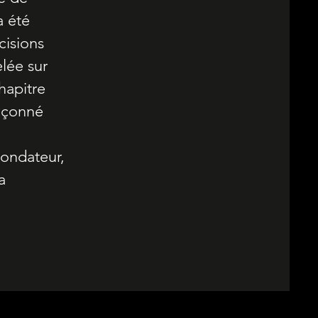
a été
cisions
lée sur
hapitre
façonné
fondateur,
a