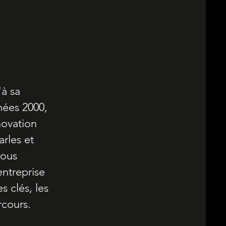
à sa
nées 2000,
novation
arles et
nous
entreprise
s clés, les
rcours.