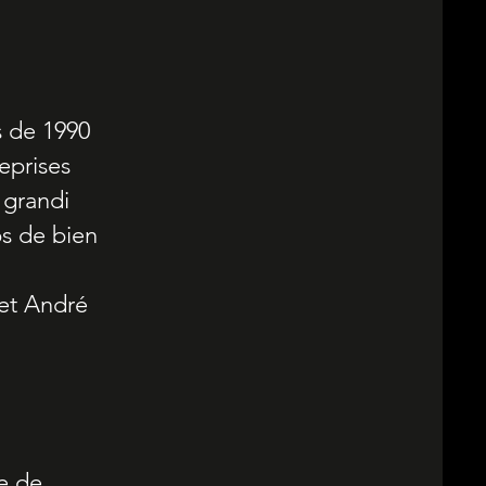
s de 1990
eprises
 grandi
ps de bien
 et André
e de