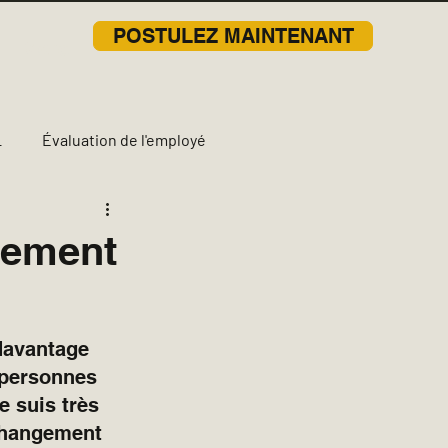
POSTULEZ MAINTENANT
More
L
Évaluation de l'employé
tunités de carrière
tement
Construction
Î.-P.-É
davantage 
 personnes 
 suis très 
 changement 