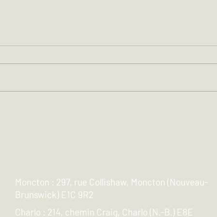
Pourquoi la formation au
Renc
leadership est importante
: le
pour les contremaîtres et
Exca
les gestionnaires de
pays
Adresse
construction chez LCL
de d
Excavation
LCL 
Moncton : 297, rue Collishaw, Moncton (Nouveau-
Brunswick) E1C 9R2
Charlo : 214, chemin Craig, Charlo (N.-B.) E8E