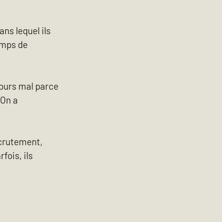
ns lequel ils 
emps de 
jours mal parce 
 On a 
crutement, 
ois, ils 