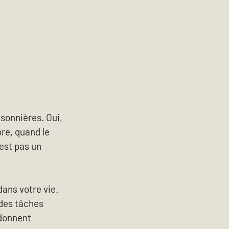
sonnières. Oui, 
re, quand le 
est pas un 
ans votre vie. 
 des tâches 
 donnent 