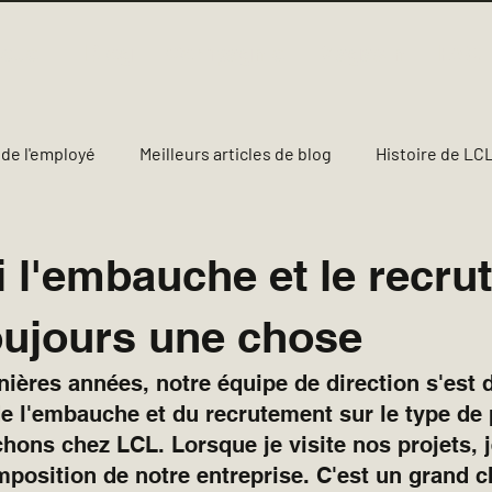
cueil
Blog
Compagnie
Magasin
FAQ
 de l'employé
Meilleurs articles de blog
Histoire de LC
ux
Sécurité
Valeurs fondamentales de LCL
Oppor
 l'embauche et le recru
oujours une chose
Projets
Expertise technique
JP
Leadership
ières années, notre équipe de direction s'est 
de l'embauche et du recrutement sur le type de
ns chez LCL. Lorsque je visite nos projets, je
omposition de notre entreprise. C'est un grand