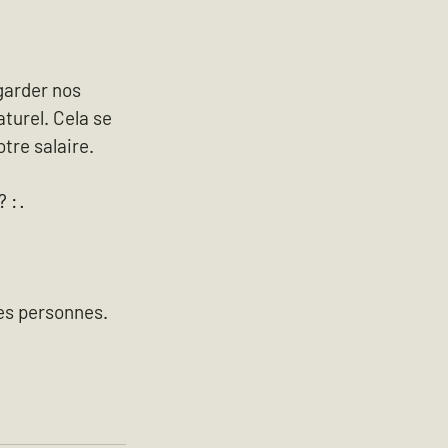
garder nos 
turel. Cela se 
tre salaire.
: ·
es personnes.