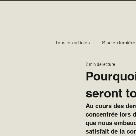
Ac
Tous les articles
Mise en lumière
2 min de lecture
Rémunération, avantages socia
Pourquoi
seront t
Moncton
Fredericton
Au cours des dern
concentrée lors 
que nous embaucho
satisfait de la c