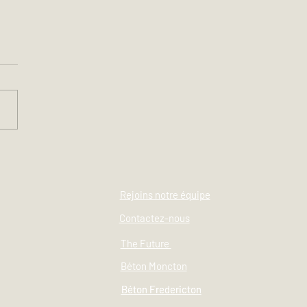
ontrez les visionnaires
s leaders de LCL
vation façonnant le
age de la construction
Rejoins notre équipe
emain. Leadership de
Contactez-nous
Excavation
The Future
Béton Moncton
Béton Fredericton
Béton Fredericton