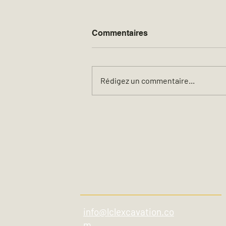
Commentaires
Rédigez un commentaire...
Mathieu Pelletier, Directeur
des Opérations chez LCL
Excavation
Excavation
LCL
info@lclexcavation.co
m