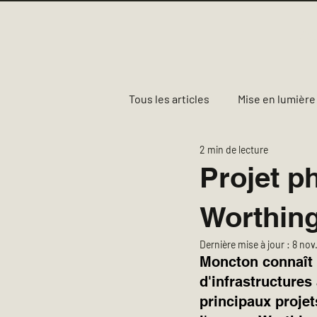
Ac
Tous les articles
Mise en lumière
2 min de lecture
Rémunération, avantages socia
Projet p
Worthing
Moncton
Fredericton
Dernière mise à jour :
8 nov
Moncton connaît 
d'infrastructures
principaux projet