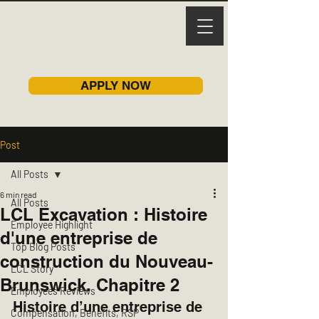
APPLY NOW
Post
All Posts
6 min read
All Posts
LCL Excavation : Histoire
Employee Highlight
d'une entreprise de
Top Blog Posts
construction du Nouveau-
LCL Story
Brunswick. Chapitre 2
Employees Reviews
Histoire d’une entreprise de 
Compensation, Benefits, RSP