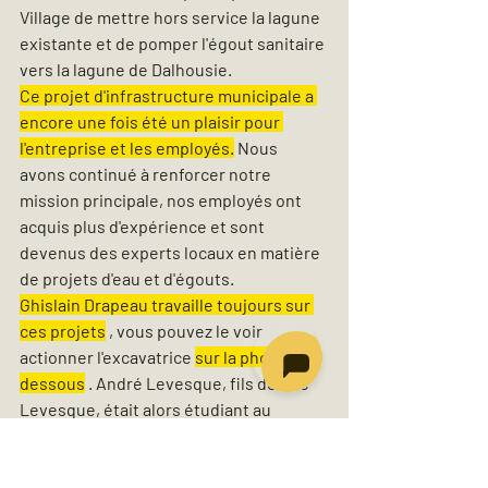
Village de mettre hors service la lagune 
existante et de pomper l'égout sanitaire 
vers la lagune de Dalhousie.
Ce projet d'infrastructure municipale a 
encore une fois été un plaisir pour 
l'entreprise et les employés.
 Nous 
avons continué à renforcer notre 
mission principale, nos employés ont 
acquis plus d'expérience et sont 
devenus des experts locaux en matière 
de projets d'eau et d'égouts.
Ghislain Drapeau travaille toujours sur 
ces projets
 , vous pouvez le voir 
actionner l'excavatrice 
sur la photo ci-
dessous
 . André Levesque, fils de Luc 
Levesque, était alors étudiant au 
secondaire et a travaillé sur ce projet.