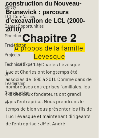
construction du Nouveau-
Safety
Brunswick : parcours 
LCL Core Values
d’excavation de LCL (2000-
Career Opportunities
2010)
Chapitre 2
Moncton
Fredericton
À propos de la famille 
Lévesque
Projects
LCL = Luc, Charles Lévesque
Technical Expertise
Luc et Charles ont longtemps été 
JP
associés de 1990 à 
2011. Comme dans de 
Leadership
nombreuses entreprises familiales, les 
Construction
fils des deux fondateurs ont grandi 
dans l'entreprise. Nous prendrons le 
PEI
temps de bien vous présenter les fils de 
Luc Lévesque et maintenant dirigeants 
de l'entreprise : JP et André