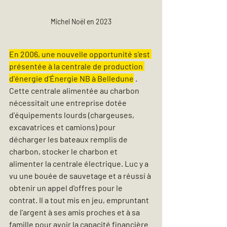
Michel Noël en 2023
En 2006, une nouvelle opportunité s'est 
présentée à la centrale de production 
d'énergie d'Énergie NB à Belledune
 . 
Cette centrale alimentée au charbon 
nécessitait une entreprise dotée 
d'équipements lourds (chargeuses, 
excavatrices et camions) pour 
décharger les bateaux remplis de 
charbon, stocker le charbon et 
alimenter la centrale électrique. Luc y a 
vu une bouée de sauvetage et a réussi à 
obtenir un appel d'offres pour le 
contrat. Il a tout mis en jeu, empruntant 
de l’argent à ses amis proches et à sa 
famille pour avoir la capacité financière 